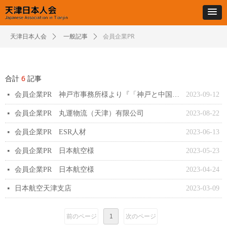
会員企業PR
天津日本人会
ꄲ
一般記事
ꄲ
合計
6
記事
会員企業PR 神戸市事務所様より『「神戸と中国」写真・キャプションコンテスト参加募集』のご案内
2023-09-12
넷
会員企業PR 丸運物流（天津）有限公司
2023-08-22
넷
会員企業PR ESR人材
2023-06-13
넷
会員企業PR 日本航空様
2023-05-23
넷
会員企業PR 日本航空様
2023-04-24
넷
日本航空天津支店
2023-03-09
넷
前のページ
1
次のページ